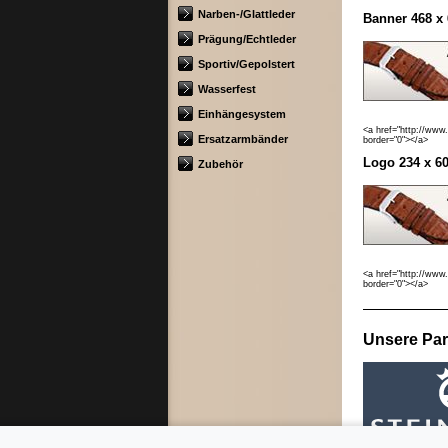
Narben-/Glattleder
Banner 468 x 
Prägung/Echtleder
Sportiv/Gepolstert
Wasserfest
Einhängesystem
<a href="http://www
Ersatzarmbänder
border="0"></a>
Logo 234 x 60
Zubehör
<a href="http://www
border="0"></a>
Unsere Par