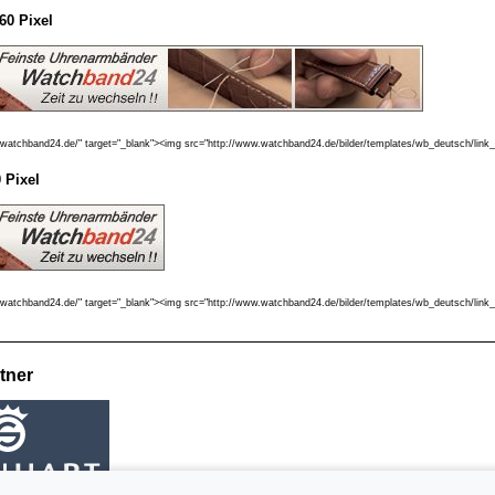
60 Pixel
.watchband24.de/" target="_blank"><img src="http://www.watchband24.de/bilder/templates/wb_deutsch/link
 Pixel
.watchband24.de/" target="_blank"><img src="http://www.watchband24.de/bilder/templates/wb_deutsch/link
tner