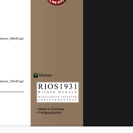
_banner_468x60.jpg"
Marken
_banner_234x60.jpg"
• Made in Germany
• Fertigungsarten