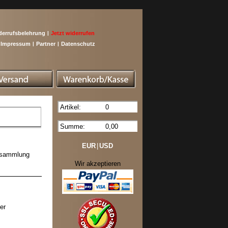
derrufsbelehrung
|
Jetzt widerrufen
Impressum
|
Partner
|
Datenschutz
Artikel:
0
Summe:
0,00
EUR
|
USD
nksammlung
Wir akzeptieren
er