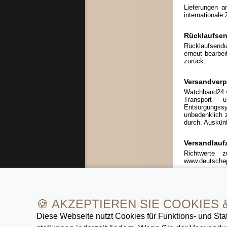
Lieferungen a
internationale
Rücklaufse
Rücklaufsendu
erneut bearbei
zurück.
Versandver
Watchband24 ve
Transport- 
Entsorgungss
unbedenklich 
durch. Auskünf
Versandlaufz
Richtwerte z
www.deutschep
Selbstabho
Selbstabholung
🍪 AKZEPTIEREN SIE COOKIES 
Diese Webseite nutzt Cookies für Funktions- und Stat