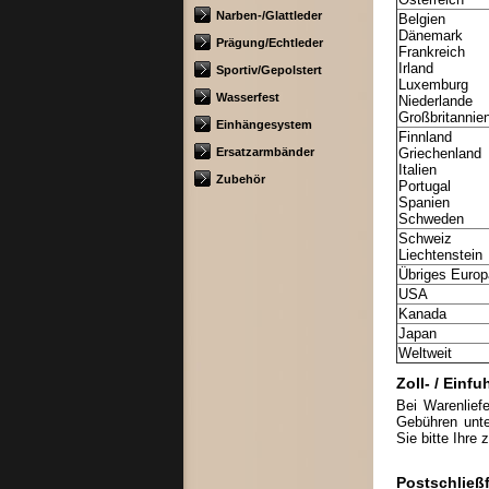
Narben-/Glattleder
Belgien
Dänemark
Prägung/Echtleder
Frankreich
Irland
Sportiv/Gepolstert
Luxemburg
Wasserfest
Niederlande
Großbritannie
Einhängesystem
Finnland
Ersatzarmbänder
Griechenland
Italien
Zubehör
Portugal
Spanien
Schweden
Schweiz
Liechtenstein
Übriges Europ
USA
Kanada
Japan
Weltweit
Zoll- / Einf
Bei Warenlief
Gebühren unte
Sie bitte Ihre
Postschließf