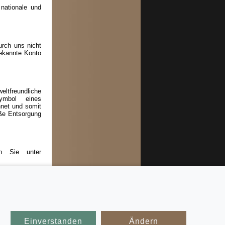
 nationale und
rch uns nicht
bekannte Konto
eltfreundliche
ymbol eines
net und somit
äße Entsorgung
en Sie unter
Einverstanden
Ändern