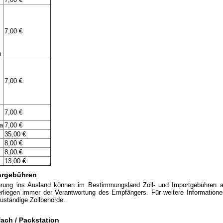
7,00 €
n
7,00 €
7,00 €
a
7,00 €
35,00 €
8,00 €
8,00 €
13,00 €
uhrgebühren
erung ins Ausland können im Bestimmungsland Zoll- und Importgebühren an
rliegen immer der Verantwortung des Empfängers. Für weitere Informatione
 zuständige Zollbehörde.
ach / Packstation