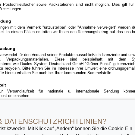
n Postschließfächer sowie Packstationen sind nicht möglich. Dies gilt für
 Zustellungen.
ndung
ngen mit dem Vermerk "unzustellbar" oder "Annahme verweigert" werden du
tet. In diesen Fällen erstatten wir Ihnen den Rechnungsbetrag auf das uns 
packung
rwendet für den Versand seiner Produkte ausschließlich lizenzierte und umw
u. Verpackungsmaterialien. Diese sind beispielhaft mit dem S
ystems wie Duales System Deutschland GmbH "Grüner Punkt" gekennzeich
zu recyceln. Bitte führen Sie im Interesse Ihrer Umwelt eine ordnungsgem
te hierzu erhalten Sie auch bei Ihrer kommunalen Sammelstelle.
eit
ur Versandlaufzeit für nationale u. internationale Sendung könn
ost.de einsehen.
lung
en jeglicher Art sind ausgeschlossen.
& DATENSCHUTZ­RICHTLINIEN?
istik­zwecke. Mit Klick auf „Ändern“ können Sie die Cookie-Ein­