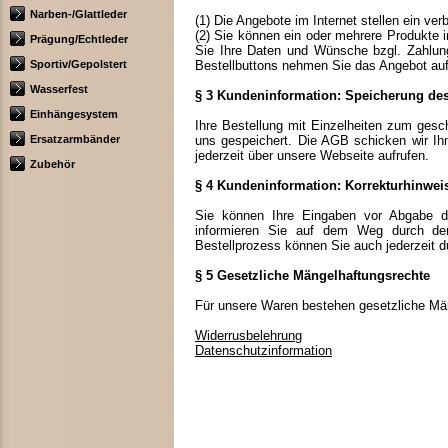
Narben-/Glattleder
(1) Die Angebote im Internet stellen ein ve
(2) Sie können ein oder mehrere Produkte 
Prägung/Echtleder
Sie Ihre Daten und Wünsche bzgl. Zahlungs
Sportiv/Gepolstert
Bestellbuttons nehmen Sie das Angebot auf
Wasserfest
§ 3 Kundeninformation: Speicherung des
Einhängesystem
Ihre Bestellung mit Einzelheiten zum gesch
Ersatzarmbänder
uns gespeichert. Die AGB schicken wir I
jederzeit über unsere Webseite aufrufen.
Zubehör
§ 4 Kundeninformation: Korrekturhinwei
Sie können Ihre Eingaben vor Abgabe der
informieren Sie auf dem Weg durch den 
Bestellprozess können Sie auch jederzeit 
§ 5 Gesetzliche Mängelhaftungsrechte
Für unsere Waren bestehen gesetzliche Mä
Widerrusbelehrung
Datenschutzinformation