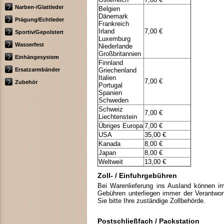
Narben-/Glattleder
Belgien
Dänemark
Prägung/Echtleder
Frankreich
Irland
7,00 €
Sportiv/Gepolstert
Luxemburg
Wasserfest
Niederlande
Großbritannien
Einhängesystem
Finnland
Ersatzarmbänder
Griechenland
Italien
7,00 €
Zubehör
Portugal
Spanien
Schweden
Schweiz
7,00 €
Liechtenstein
Übriges Europa
7,00 €
USA
35,00 €
Kanada
8,00 €
Japan
8,00 €
Weltweit
13,00 €
Zoll- / Einfuhrgebühren
Bei Warenlieferung ins Ausland können i
Gebühren unterliegen immer der Verantwor
Sie bitte Ihre zuständige Zollbehörde.
Postschließfach / Packstation