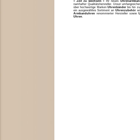
»
Zeit zu wechseln
« Ihr neues
Uhrenarmban
namhafter Qualitätshersteller. Unser umfangreic
über hochwertige Marken
Uhrenbänder
bis hin zu
ein ausgewähltes Sortiment an
Uhrenzubehör
w
Armbanduhren
renommierter Hersteller sowie
Uhren
.